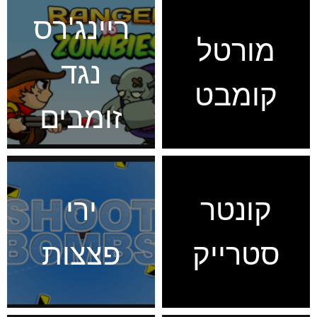
ריינג'רס
מורטל
נגד
קומבט
זומבים
קונטר
ירי
סטרייק
פצצות