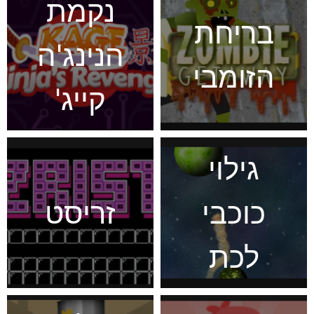
נקמת
בריחת
הנינג'ה
הזומבי
קייג'
גילוי
כוכבי
זריסט
לכת