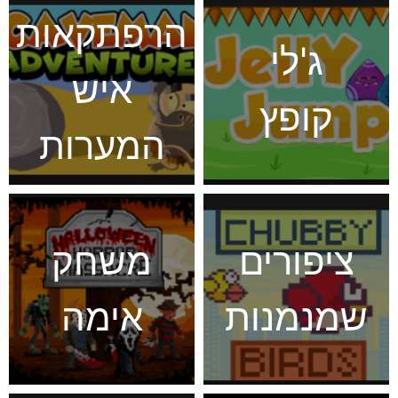
הרפתקאות
ג'לי
איש
קופץ
המערות
ציפורים
משחק
שמנמנות
אימה