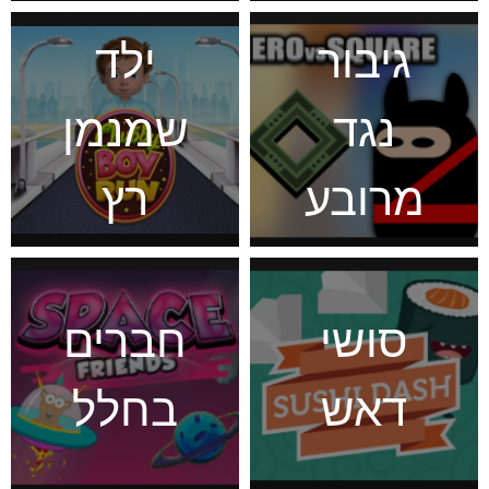
גיבור
ילד
נגד
שמנמן
מרובע
רץ
סושי
חברים
דאש
בחלל