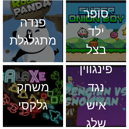
סופר
פנדה
ילד
מתגלגלת
בצל
פינגווין
נגד
משחק
איש
גלקסי
שלג