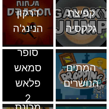
קפיצת
דרקון
גלקסיה
הנינג'ה
סופר
המתים
סמאש
הנושרים
פלאש
2
מכונת