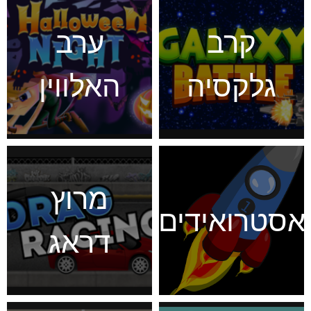
קרב
ערב
גלקסיה
האלווין
מרוץ
אסטרואידים
דראג