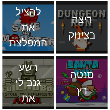
להציל
ריצה
את
בצינוק
המפלצת
רובוט
רשע
סנטה
גנב לי
רץ
את