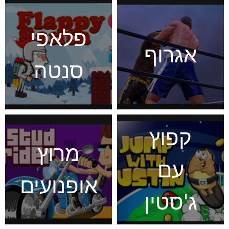
פלאפי
אגרוף
סנטה
קפוץ
מרוץ
עם
אופנועים
ג'סטין