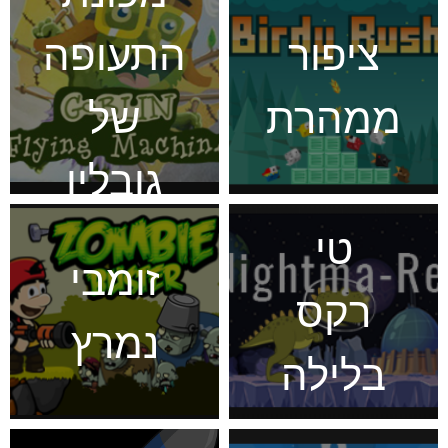
ציפור
התעופה
ממהרת
של
גובלין
טי
זומבי
רקס
נמרץ
בלילה