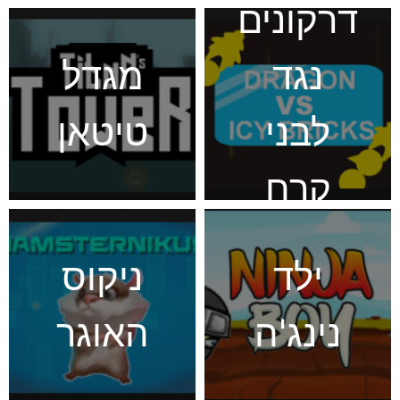
דרקונים
נגד
מגדל
לבני
טיטאן
קרח
ילד
ניקוס
נינג'ה
האוגר