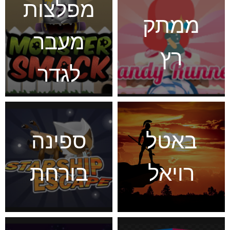
מפלצות
ממתק
מעבר
רץ
לגדר
באטל
ספינה
רויאל
בורחת