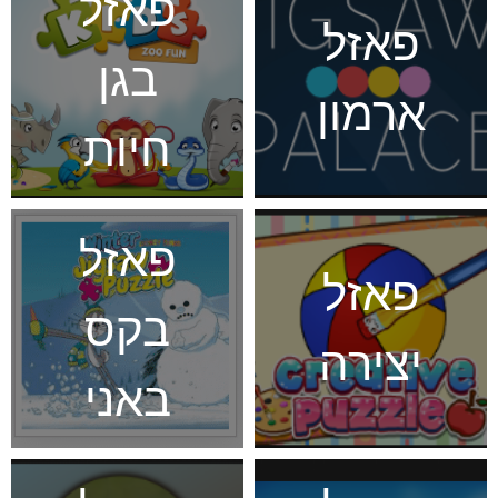
פאזל
פאזל
בגן
ארמון
חיות
פאזל
פאזל
בקס
יצירה
באני