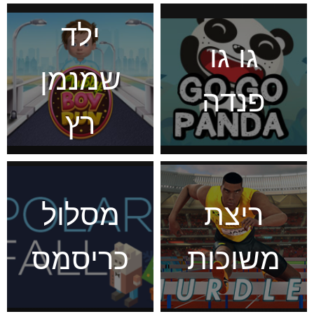
ילד
גו גו
שמנמן
פנדה
רץ
ריצת
מסלול
משוכות
כריסמס