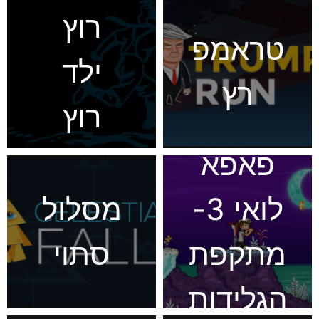
רוץ
טראמפ
ילד
רץ
רוץ
פאפא
לואי 3-
מסלול
מתקפת
סתוי
הגלידות