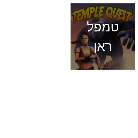
טמפל
ראן