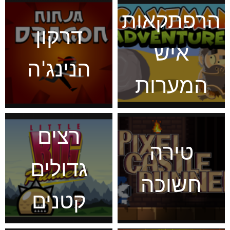
הרפתקאות
דרקון
איש
הנינג'ה
המערות
רצים
טירה
גדולים
חשוכה
קטנים