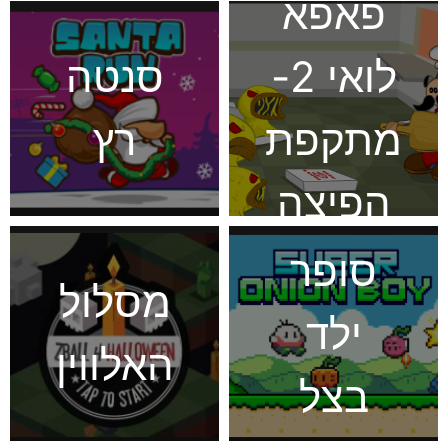
פאפא
לואי 2-
סנטה
מתקפת
רץ
הפיצה
סופר
מסלול
ילד
האלווין
בצל