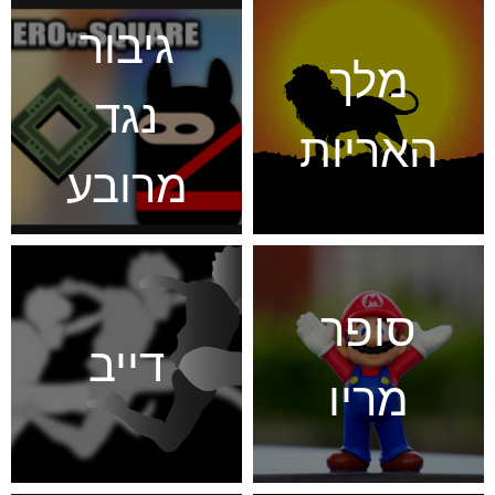
גיבור
מלך
נגד
האריות
מרובע
סופר
דייב
מריו