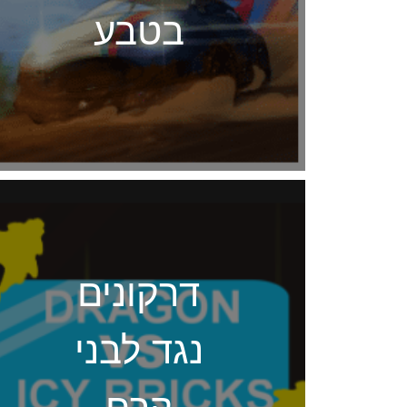
בטבע
דרקונים
נגד לבני
קרח