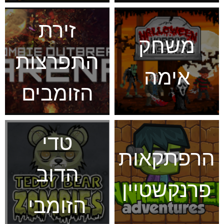
זירת
משחק
התפרצות
אימה
הזומבים
טדי
הרפתקאות
הדוב
פרנקשטיין
הזומבי