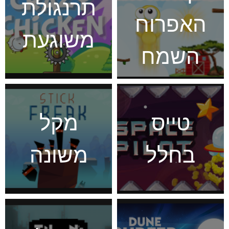
תרנגולת
האפרוח
משוגעת
השמח
טייס
מקל
בחלל
משונה