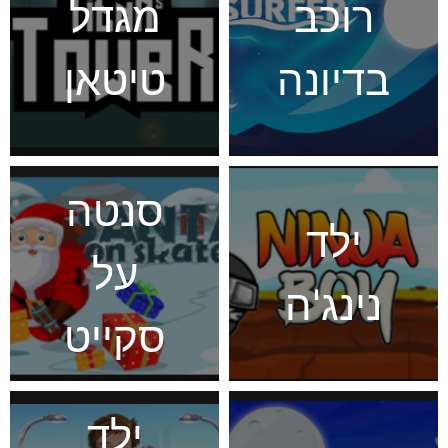
רוכב
מגדל
בדיונה
טיטאן
סנטה
ילד
על
נינג'ה
סקייט
ילד