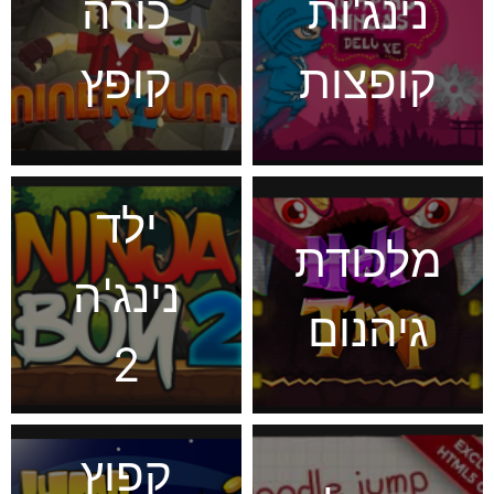
נינג'ות
כורה
קופצות
קופץ
ילד
מלכודת
נינג'ה
גיהנום
2
קפוץ