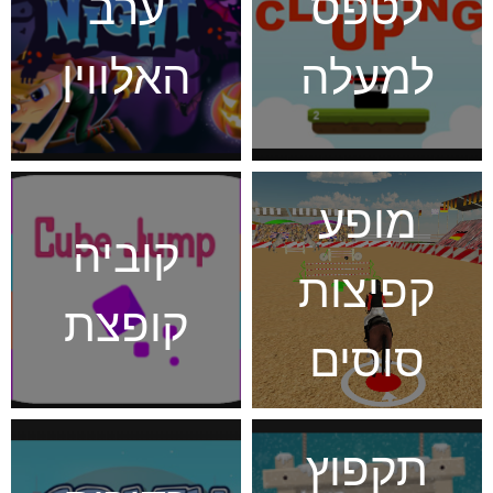
לטפס
ערב
למעלה
האלווין
מופע
קוביה
קפיצות
קופצת
סוסים
תקפוץ