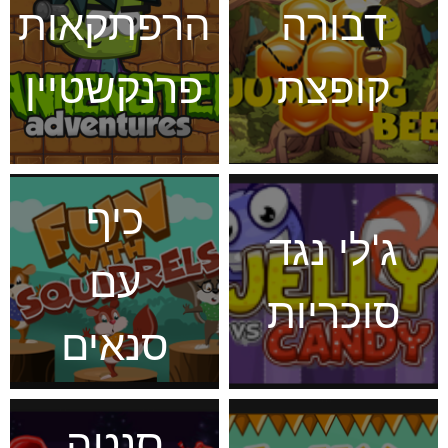
דבורה
הרפתקאות
קופצת
פרנקשטיין
כיף
ג'לי נגד
עם
סוכריות
סנאים
סנטה