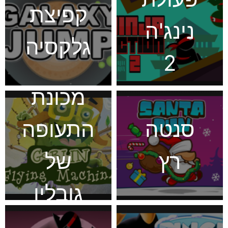
קפיצת
נינג'ה
גלקסיה
2
מכונת
סנטה
התעופה
רץ
של
גובלין