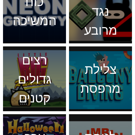
כוח
נגד
המשיכה
מרובע
רצים
צלילת
גדולים
מרפסת
קטנים