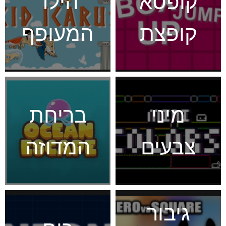
קופסא
הילד
קופצת
המעופף
מיני
בריחת
צבעים
המדוזה
גיבור