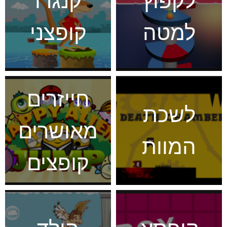
לקפוץ
קנגרו
למטה
קופצני
חייזרים
לשכת
מאושרים
המוות
קופצים