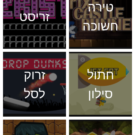
טירה
זריסט
חשוכה
חתול
זרוק
סילון
לסל