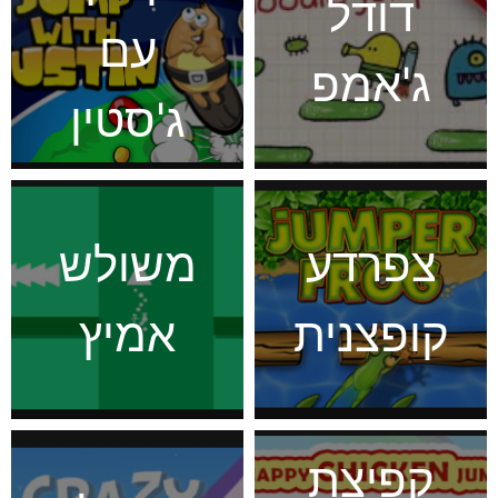
דודל
עם
ג'אמפ
ג'סטין
צפרדע
משולש
קופצנית
אמיץ
קפיצת