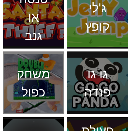
ג'לי
או
קופץ
גנב
גו גו
משחק
פנדה
כפול
פעולת