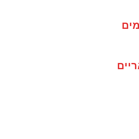
מים
יים