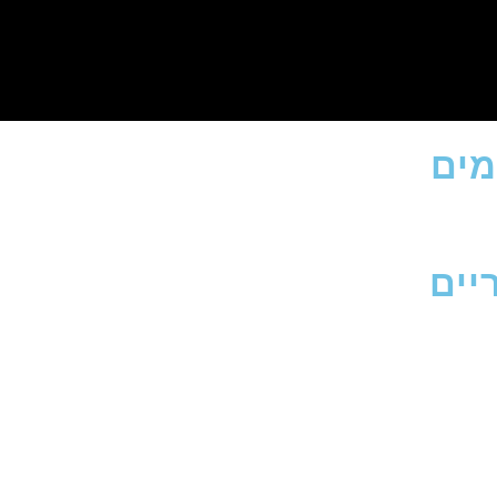
מים
יים